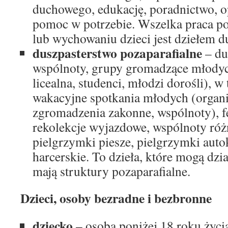
duchowego, edukację, poradnictwo, o
pomoc w potrzebie. Wszelka praca po
lub wychowaniu dzieci jest dziełem d
duszpasterstwo pozaparafialne
– du
wspólnoty, grupy gromadzące młodyc
licealna, studenci, młodzi dorośli), w
wakacyjne spotkania młodych (organ
zgromadzenia zakonne, wspólnoty), f
rekolekcje wyjazdowe, wspólnoty róż
pielgrzymki piesze, pielgrzymki aut
harcerskie. To dzieła, które mogą dzia
mają struktury pozaparafialne.
Dzieci, osoby bezradne i bezbronne
dziecko
– osoba poniżej 18 roku życi