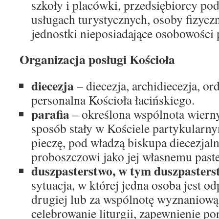
szkoły i placówki, przedsiębiorcy pod
usługach turystycznych, osoby fizycz
jednostki nieposiadające osobowości 
Organizacja posługi Kościoła
diecezja
– diecezja, archidiecezja, or
personalna Kościoła łacińskiego.
parafia
– określona wspólnota wiern
sposób stały w Kościele partykularny
pieczę, pod władzą biskupa diecezjaln
proboszczowi jako jej własnemu past
duszpasterstwo, w tym duszpasters
sytuacja, w której jedna osoba jest o
drugiej lub za wspólnotę wyznaniow
celebrowanie liturgii, zapewnienie po