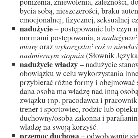
poniżenia, zniewolenia, zależności, 
bycia sobą, nieszczerości, braku aut
emocjonalnej, fizycznej, seksualnej 
nadużycie
– postępowanie lub czyn n
normami postępowania, a
nadużywa
miarę
oraz
wykorzystać coś w niewła
nadmiernym stopniu
(Słownik Języka
nadużycie władzy
– nadużycie stanow
obowiązku w celu wykorzystania inn
przybierać różne formy i obejmować 
dana osoba ma władzę nad inną osob
związku (np. pracodawca i pracownik,
trener i sportowiec, rodzic lub opieku
duchowny/osoba zakonna i parafianin)
władzę na swoją korzyść.
przemoc duchowa
– odwoływanie si