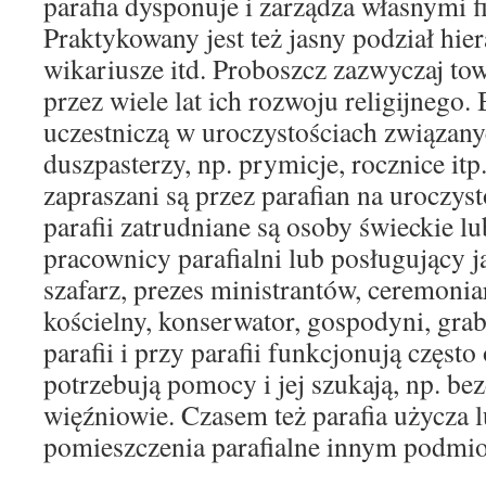
parafia dysponuje i zarządza własnymi f
Praktykowany jest też jasny podział hie
wikariusze itd. Proboszcz zazwyczaj to
przez wiele lat ich rozwoju religijnego.
uczestniczą w uroczystościach związan
duszpasterzy, np. prymicje, rocznice it
zapraszani są przez parafian na uroczys
parafii zatrudniane są osoby świeckie lu
pracownicy parafialni lub posługujący j
szafarz, prezes ministrantów, ceremoniar
kościelny, konserwator, gospodyni, gra
parafii i przy parafii funkcjonują często
potrzebują pomocy i jej szukają, np. b
więźniowie. Czasem też parafia użycza 
pomieszczenia parafialne innym podmi