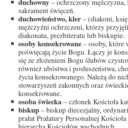
duchowny
– ochrzczony mężczyzna, 
sakrament święceń.
duchowieństwo, kler
– (diakoni, księ
mężczyźni ochrzczeni, którzy przyjęl
diakonatu, prezbiteratu lub biskupie.
osoby konsekrowane
– osoby, które
poświęcają życie Bogu. Łączy je kons
się ze złożeniem Bogu ślubów czystoś
również ubóstwa i posłuszeństwa, cho
życia konsekrowanego. Należą do nic
stowarzyszeń zakonnych oraz świecki
konsekrowane.
osoba świecka
– członek Kościoła ka
biskup
– biskup diecezjalny, ordynar
prałat Prałatury Personalnej Kościoła
hierarcha Kościołów wschodnich.