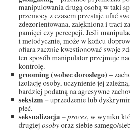
manipulowania drugą osobą w taki spo
przemocy z czasem przestaje ufać swo
zdezorientowana, zalękniona i traci z
pamięci czy percepcji. Jeśli manipulac
i metodycznie, może w końcu doprowa
ofiara zacznie kwestionować swoje z
ten sposób manipulator przejmuje nad
kontrolę.
grooming (wobec dorosłego)
– zach
izolację osoby, uczynienie jej zależną
bardziej podatną na agresywne zacho
seksizm
– uprzedzenie lub dyskrymin
płeć.
seksualizacja
–
proces
, w wyniku kt
drugiej
osoby
oraz siebie samego/si