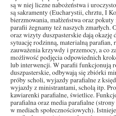
są w niej liczne nabożeństwa i uroczyst
są sakramenty (Eucharystii, chrztu, I K
bierzmowania, małżeństwa oraz pokuty 
parafii żegnamy też naszych zmarłych.
oraz wizyty duszpasterskie dają okazję
sytuację rodzinną, materialną parafian,
zauważenia krzywdy i przemocy, a co za
możliwość podjęcia odpowiednich kro
lub interwencji. W parafii funkcjonują 
duszpasterskie, odbywają się zbiórki mi
próby scholi, wyjazdy parafialne z księ
wyjazdy z ministrantami, scholą itp. Pr
kawiarenki parafialne, świetlice. Funkcj
parafialna oraz media parafialne (strony
w mediach społecznościowych). Istnieje 