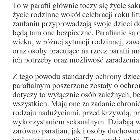
To w parafii głównie toczy się życie sa
życie rodzinne wokół celebracji roku li
zaufaniu przyprowadzają swoje dzieci do 
będą tam one bezpieczne. Parafianie s
wieku, w różnej sytuacji rodzinnej, zaw
oraz osoby pracujące na rzecz parafii m
ich potrzeby oraz możliwość zaradzenia
Z tego powodu standardy ochrony dziec
parafialnym poszerzone zostały o ochron
dotyczy to wyłącznie osób zależnych, b
wszystkich. Mają one za zadanie chroni
rodzaju nadużyciami, przed krzywdą, p
wykorzystaniem seksualnym. Działają w 
zarówno parafian, jak i osoby duchown
wolontariuszy parafii. Ten szeroki zakre