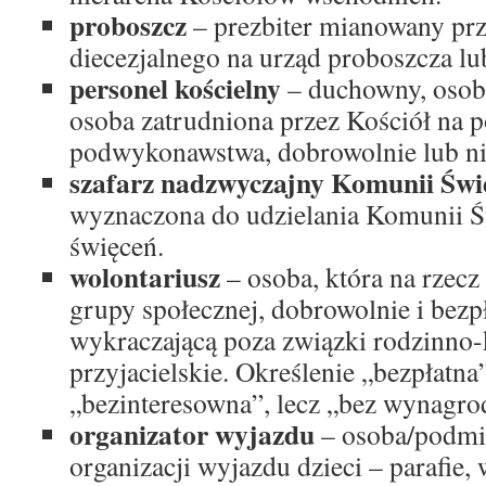
proboszcz
– prezbiter mianowany pr
diecezjalnego na urząd proboszcza lu
personel kościelny
– duchowny, osob
osoba zatrudniona przez Kościół na 
podwykonawstwa, dobrowolnie lub ni
szafarz nadzwyczajny Komunii Świ
wyznaczona do udzielania Komunii Św
święceń.
wolontariusz
– osoba, która na rzecz
grupy społecznej, dobrowolnie i bezp
wykraczającą poza związki rodzinno-
przyjacielskie. Określenie „bezpłatna
„bezinteresowna”, lecz „bez wynagro
organizator wyjazdu
– osoba/podmi
organizacji wyjazdu dzieci – parafie, 