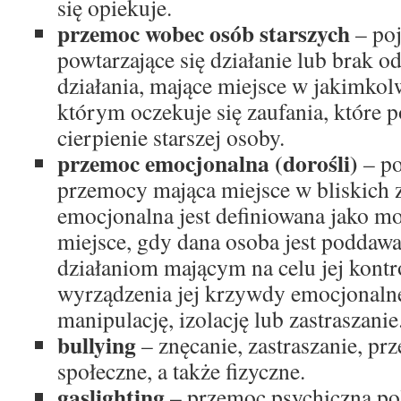
się opiekuje.
przemoc wobec osób starszych
– po
powtarzające się działanie lub brak 
działania, mające miejsce w jakimko
którym oczekuje się zaufania, które
cierpienie starszej osoby.
przemoc emocjonalna (dorośli)
– p
przemocy mająca miejsce w bliskich
emocjonalna jest definiowana jako mo
miejsce, gdy dana osoba jest podda
działaniom mającym na celu jej kont
wyrządzenia jej krzywdy emocjonalne
manipulację, izolację lub zastraszanie
bullying
– znęcanie, zastraszanie, pr
społeczne, a także fizyczne.
gaslighting
– przemoc psychiczna po