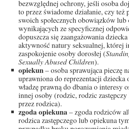
bezwzględnej ochrony, jeśli osoba doj
to przez świadome działanie, czy też
swoich społecznych obowiązków lub
wynikających ze specyficznej odpowie
dopuszcza się zaangażowania dziecka
aktywność natury seksualnej, której in
zaspokojenie osoby dorosłej (
Standin
Sexually Abused Children
).
opiekun
– osoba sprawująca pieczę n
uprawniona do reprezentacji dziecka 
władzę prawną do dbania o interesy o
innej osoby (rodzic, rodzic zastępcz
przez rodzica).
zgoda opiekuna
– zgoda rodziców al
rodzica zastępczego lub opiekuna t
przypadku braku porozumienia międz