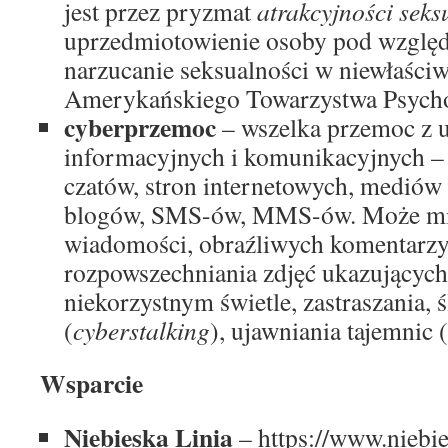
jest przez pryzmat
atrakcyjności seks
uprzedmiotowienie osoby pod wzglę
narzucanie seksualności w niewłaści
Amerykańskiego Towarzystwa Psycho
cyberprzemoc
– wszelka przemoc z 
informacyjnych i komunikacyjnych –
czatów, stron internetowych, mediów
blogów, SMS-ów, MMS-ów. Może mi
wiadomości, obraźliwych komentarzy (
rozpowszechniania zdjęć ukazujących
niekorzystnym świetle, zastraszania, 
(
cyberstalking
), ujawniania tajemnic (
Wsparcie
Niebieska Linia
– https://www.niebie