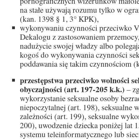
pornograficznych wizerunków małolet
na stałe używają rozumu tylko w ogr
(kan. 1398 § 1, 3° KPK),
wykonywaniu czynności przeciwko V
Dekalogu z zastosowaniem przemocy,
nadużycie swojej władzy albo polegaj
kogoś do wykonywania czynności sek
poddawania się takim czynnościom (
przestępstwa przeciwko wolności se
obyczajności (art. 197-205 k.k.)
– zg
wykorzystanie seksualne osoby bezra
niepoczytalnej (art. 198), seksualne 
zależności (art. 199), seksualne wykor
200), uwodzenie dziecka poniżej lat 
systemu teleinformatycznego lub siec